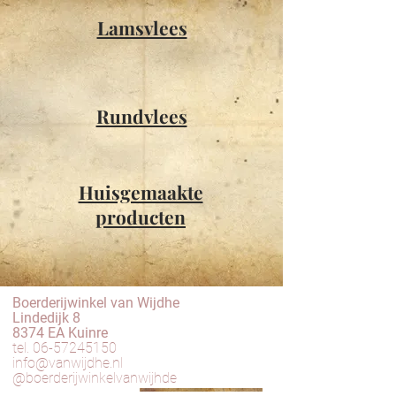
Lamsvlees
Rundvlees
Huisgemaakte
producten
Boerderijwinkel van Wijdhe
Lindedijk 8
8374 EA Kuinre
tel.
06-57245150
info@vanwijdhe.nl
@boerderijwinkelvanwijhde