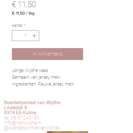
Prijs
€ 11,50
€ 11,50
/
1kg
€ 11,50
per
Aantal
*
1
Kilogram
In winkelmand
Jonge Wijdhe kaas
Gemaakt van jersey melk
Ingredienten: Rauwe jersey melk,
zuursel, stremsel, zout, salpeter,
calciumchloride.
Boerderijwinkel van Wijdhe
Lindedijk 8
Bij bestelling mag u in de
8374 EA Kuinre
tel.
06-57245150
opmerkingen het gewenste gewicht
info@vanwijdhe.nl
invullen.
@boerderijwinkelvanwijhde
Prijs €10 per kilo