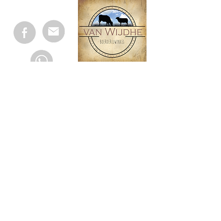
Openingstijden
Op afspraak
maandag
09:00 - 17:00
dinsdag
09:00 - 12:00
woensdag
09:00 - 17:00
donderdag
Op afspraak
vrijdag
09:00 - 17:00
zaterdag
gesloten
zondag