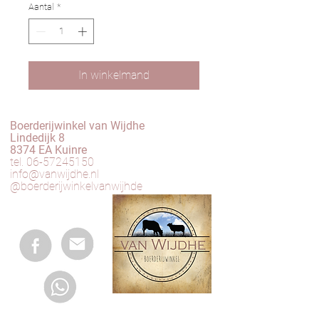
Aantal
*
In winkelmand
Boerderijwinkel van Wijdhe
Lindedijk 8
8374 EA Kuinre
tel.
06-57245150
info@vanwijdhe.nl
@boerderijwinkelvanwijhde