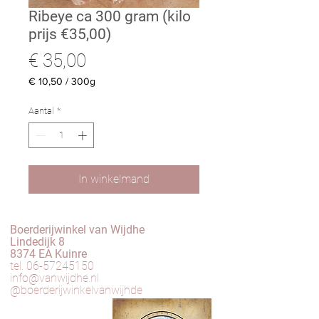
Ribeye ca 300 gram (kilo
prijs €35,00)
Prijs
€ 35,00
€ 10,50
/
300g
€ 10,50
per
Aantal
*
300
Gram
In winkelmand
Boerderijwinkel van Wijdhe
Lindedijk 8
8374 EA Kuinre
tel.
06-57245150
info@vanwijdhe.nl
@boerderijwinkelvanwijhde