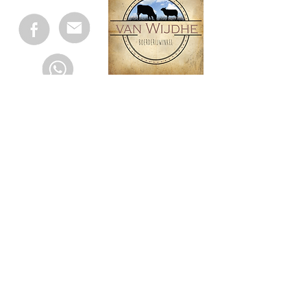
Openingstijden
Op afspraak
maandag
09:00 - 17:00
dinsdag
09:00 - 12:00
woensdag
09:00 - 17:00
donderdag
Op afspraak
vrijdag
09:00 - 17:00
zaterdag
gesloten
zondag