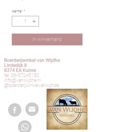
Aantal
*
In winkelmand
Boerderijwinkel van Wijdhe
Lindedijk 8
8374 EA Kuinre
tel.
06-57245150
info@vanwijdhe.nl
@boerderijwinkelvanwijhde