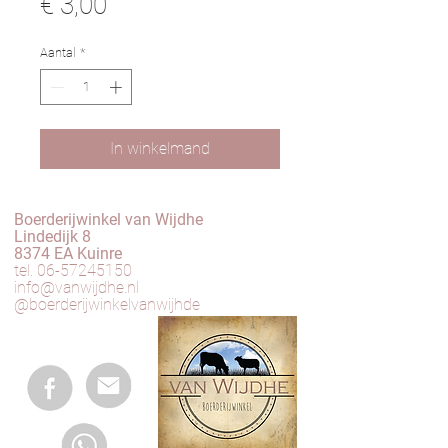
Prijs
€ 3,00
Aantal
*
In winkelmand
Boerderijwinkel van Wijdhe
Lindedijk 8
8374 EA Kuinre
tel.
06-57245150
info@vanwijdhe.nl
@boerderijwinkelvanwijhde